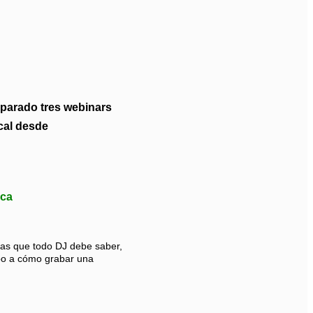
eparado tres webinars
cal desde
ica
cas que todo DJ debe saber,
po a cómo grabar una