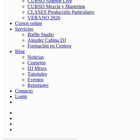
CURSO Ableton Live
CURSO Mezcla y Mastering
CLASES Producción Particulares
VERANO 2026
Cursos online
Servicios
Baffle Studio
Alquiler Cabina DJ
Formación en Centros
Blog
Noticias
Consejos
DJ Mixes
Tutoriales
Eventos
Reportajes
Contacto
Login