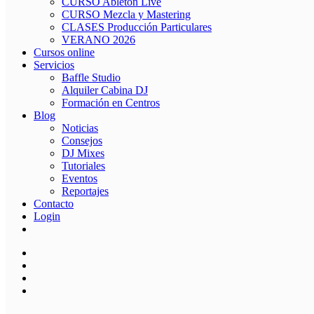
CURSO Ableton Live
CURSO Mezcla y Mastering
CLASES Producción Particulares
VERANO 2026
Cursos online
Servicios
Baffle Studio
Alquiler Cabina DJ
Formación en Centros
Blog
Noticias
Consejos
DJ Mixes
Tutoriales
Eventos
Reportajes
Contacto
Login